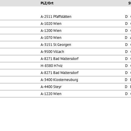
PLZ/Ort
S
A-2511 Pfaffstätten
D 
A-1020 Wien
D 
A-1200 Wien
D 
A-1070 Wien
D 
A-3151 St Georgen
D 
A-9500 Villach
D 
A-8271 Bad Waltersdorf
D 
H-8380 H?viz
D 
A-8271 Bad Waltersdorf
D 
A-3400 Klosterneuburg
D 
A-4400 Steyr
D 
A-1220 Wien
D 