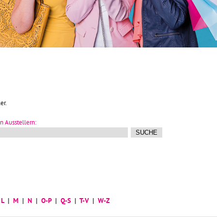
er.
n Ausstellern:
|
L
|
M
|
N
|
O-P
|
Q-S
|
T-V
|
W-Z