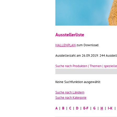
Ausstellerliste
HALLENPLAN
zum Download.
Ausstellerzahl am 26.09.2019: 244 Ausstell
Suche nach Produkten | Themen | spezielle
Keine Suchfunktion ausgewählt
Suche nach Ländern
Suche nach Kategorie
A
|
B
|
C
|
D
|
E-F
|
G
|
H
|
I-K