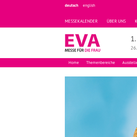
deutsch
english
MESSEKALENDER
ÜBER UNS
1
26.
Home
Themenbereiche
Ausstell