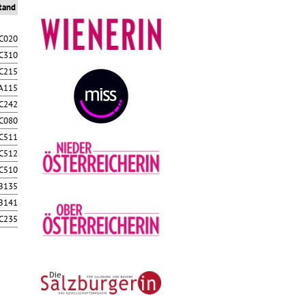
tand
C020
C310
C215
A115
C242
C080
C511
C512
C510
B135
B141
C235