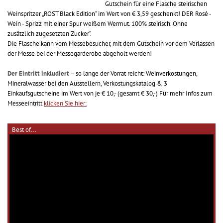
Gutschein für eine Flasche steirischen
Weinspritzer „ROST Black Edition“ im Wert von € 3,59 geschenkt! DER Rosé -
Wein - Sprizz mit einer Spur weißem Wermut. 100% steirisch. Ohne
zusätzlich zugesetzten Zucker“.
Die Flasche kann vom Messebesucher, mit dem Gutschein vor dem Verlassen
der Messe bei der Messegarderobe abgeholt werden!
Der Eintritt inkludiert
– so lange der Vorrat reicht: Weinverkostungen,
Mineralwasser bei den Ausstellern, Verkostungskatalog & 3
Einkaufsgutscheine im Wert von je € 10,- (gesamt € 30,-) Für mehr Infos zum
Messeeintritt
klicken Sie hier:
Best of...