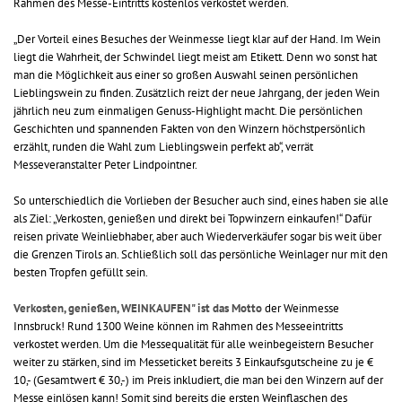
Rahmen des Messe-Eintritts kostenlos verkostet werden.
„Der Vorteil eines Besuches der Weinmesse liegt klar auf der Hand. Im Wein
liegt die Wahrheit, der Schwindel liegt meist am Etikett. Denn wo sonst hat
man die Möglichkeit aus einer so großen Auswahl seinen persönlichen
Lieblingswein zu finden. Zusätzlich reizt der neue Jahrgang, der jeden Wein
jährlich neu zum einmaligen Genuss-Highlight macht. Die persönlichen
Geschichten und spannenden Fakten von den Winzern höchstpersönlich
erzählt, runden die Wahl zum Lieblingswein perfekt ab“, verrät
Messeveranstalter Peter Lindpointner.
So unterschiedlich die Vorlieben der Besucher auch sind, eines haben sie alle
als Ziel: „Verkosten, genießen und direkt bei Topwinzern einkaufen!“ Dafür
reisen private Weinliebhaber, aber auch Wiederverkäufer sogar bis weit über
die Grenzen Tirols an. Schließlich soll das persönliche Weinlager nur mit den
besten Tropfen gefüllt sein.
Verkosten, genießen, WEINKAUFEN" ist das Motto
der Weinmesse
Innsbruck! Rund 1300 Weine können im Rahmen des Messeeintritts
verkostet werden. Um die Messequalität für alle weinbegeistern Besucher
weiter zu stärken, sind im Messeticket bereits 3 Einkaufsgutscheine zu je €
10,- (Gesamtwert € 30,-) im Preis inkludiert, die man bei den Winzern auf der
Messe einlösen kann! Somit sind bereits die ersten Weinflaschen des