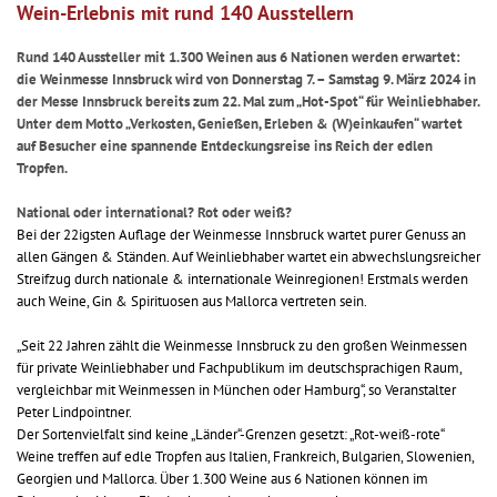
Wein-Erlebnis mit rund 140 Ausstellern
Rund 140 Aussteller mit 1.300 Weinen aus 6 Nationen werden erwartet:
die Weinmesse Innsbruck wird von Donnerstag 7. – Samstag 9. März 2024 in
der Messe Innsbruck bereits zum 22. Mal zum „Hot-Spot“ für Weinliebhaber.
Unter dem Motto „Verkosten, Genießen, Erleben & (W)einkaufen“ wartet
auf Besucher eine spannende Entdeckungsreise ins Reich der edlen
Tropfen.
National oder international? Rot oder weiß?
Bei der 22igsten Auflage der Weinmesse Innsbruck wartet purer Genuss an
allen Gängen & Ständen. Auf Weinliebhaber wartet ein abwechslungsreicher
Streifzug durch nationale & internationale Weinregionen! Erstmals werden
auch Weine, Gin & Spirituosen aus Mallorca vertreten sein.
„Seit 22 Jahren zählt die Weinmesse Innsbruck zu den großen Weinmessen
für private Weinliebhaber und Fachpublikum im deutschsprachigen Raum,
vergleichbar mit Weinmessen in München oder Hamburg“, so Veranstalter
Peter Lindpointner.
Der Sortenvielfalt sind keine „Länder“-Grenzen gesetzt: „Rot-weiß-rote“
Weine treffen auf edle Tropfen aus Italien, Frankreich, Bulgarien, Slowenien,
Georgien und Mallorca. Über 1.300 Weine aus 6 Nationen können im