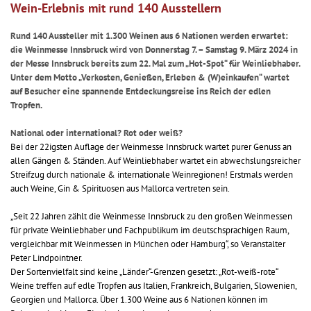
Wein-Erlebnis mit rund 140 Ausstellern
Rund 140 Aussteller mit 1.300 Weinen aus 6 Nationen werden erwartet:
die Weinmesse Innsbruck wird von Donnerstag 7. – Samstag 9. März 2024 in
der Messe Innsbruck bereits zum 22. Mal zum „Hot-Spot“ für Weinliebhaber.
Unter dem Motto „Verkosten, Genießen, Erleben & (W)einkaufen“ wartet
auf Besucher eine spannende Entdeckungsreise ins Reich der edlen
Tropfen.
National oder international? Rot oder weiß?
Bei der 22igsten Auflage der Weinmesse Innsbruck wartet purer Genuss an
allen Gängen & Ständen. Auf Weinliebhaber wartet ein abwechslungsreicher
Streifzug durch nationale & internationale Weinregionen! Erstmals werden
auch Weine, Gin & Spirituosen aus Mallorca vertreten sein.
„Seit 22 Jahren zählt die Weinmesse Innsbruck zu den großen Weinmessen
für private Weinliebhaber und Fachpublikum im deutschsprachigen Raum,
vergleichbar mit Weinmessen in München oder Hamburg“, so Veranstalter
Peter Lindpointner.
Der Sortenvielfalt sind keine „Länder“-Grenzen gesetzt: „Rot-weiß-rote“
Weine treffen auf edle Tropfen aus Italien, Frankreich, Bulgarien, Slowenien,
Georgien und Mallorca. Über 1.300 Weine aus 6 Nationen können im