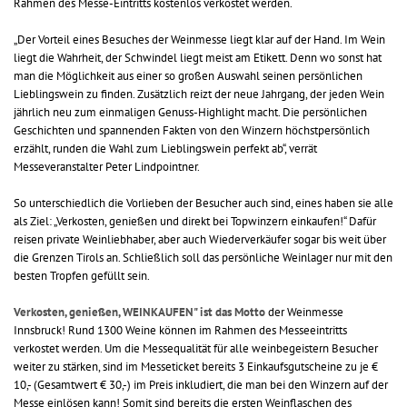
Rahmen des Messe-Eintritts kostenlos verkostet werden.
„Der Vorteil eines Besuches der Weinmesse liegt klar auf der Hand. Im Wein
liegt die Wahrheit, der Schwindel liegt meist am Etikett. Denn wo sonst hat
man die Möglichkeit aus einer so großen Auswahl seinen persönlichen
Lieblingswein zu finden. Zusätzlich reizt der neue Jahrgang, der jeden Wein
jährlich neu zum einmaligen Genuss-Highlight macht. Die persönlichen
Geschichten und spannenden Fakten von den Winzern höchstpersönlich
erzählt, runden die Wahl zum Lieblingswein perfekt ab“, verrät
Messeveranstalter Peter Lindpointner.
So unterschiedlich die Vorlieben der Besucher auch sind, eines haben sie alle
als Ziel: „Verkosten, genießen und direkt bei Topwinzern einkaufen!“ Dafür
reisen private Weinliebhaber, aber auch Wiederverkäufer sogar bis weit über
die Grenzen Tirols an. Schließlich soll das persönliche Weinlager nur mit den
besten Tropfen gefüllt sein.
Verkosten, genießen, WEINKAUFEN" ist das Motto
der Weinmesse
Innsbruck! Rund 1300 Weine können im Rahmen des Messeeintritts
verkostet werden. Um die Messequalität für alle weinbegeistern Besucher
weiter zu stärken, sind im Messeticket bereits 3 Einkaufsgutscheine zu je €
10,- (Gesamtwert € 30,-) im Preis inkludiert, die man bei den Winzern auf der
Messe einlösen kann! Somit sind bereits die ersten Weinflaschen des