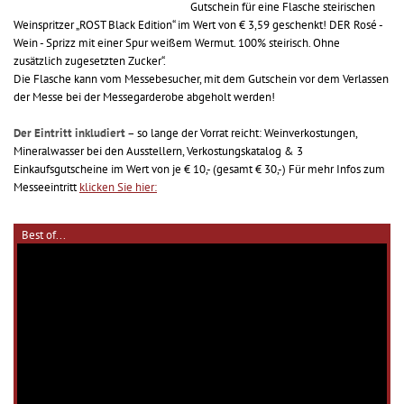
Gutschein für eine Flasche steirischen
Weinspritzer „ROST Black Edition“ im Wert von € 3,59 geschenkt! DER Rosé -
Wein - Sprizz mit einer Spur weißem Wermut. 100% steirisch. Ohne
zusätzlich zugesetzten Zucker“.
Die Flasche kann vom Messebesucher, mit dem Gutschein vor dem Verlassen
der Messe bei der Messegarderobe abgeholt werden!
Der Eintritt inkludiert
– so lange der Vorrat reicht: Weinverkostungen,
Mineralwasser bei den Ausstellern, Verkostungskatalog & 3
Einkaufsgutscheine im Wert von je € 10,- (gesamt € 30,-) Für mehr Infos zum
Messeeintritt
klicken Sie hier:
Best of...