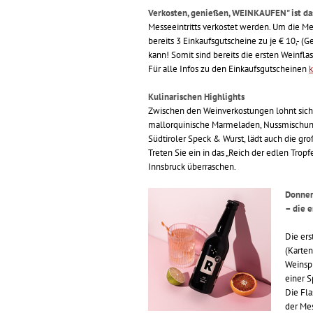
Verkosten, genießen, WEINKAUFEN" ist da
Messeeintritts verkostet werden. Um die Mes
bereits 3 Einkaufsgutscheine zu je € 10,- (
kann! Somit sind bereits die ersten Weinfl
Für alle Infos zu den Einkaufsgutscheinen
k
Kulinarischen Highlights
Zwischen den Weinverkostungen lohnt sich 
mallorquinische Marmeladen, Nussmischung
Südtiroler Speck & Wurst, lädt auch die gr
Treten Sie ein in das „Reich der edlen Tro
Innsbruck überraschen.
Donner
– die e
Die er
(Karten
Weinspr
einer S
Die Fl
der Me