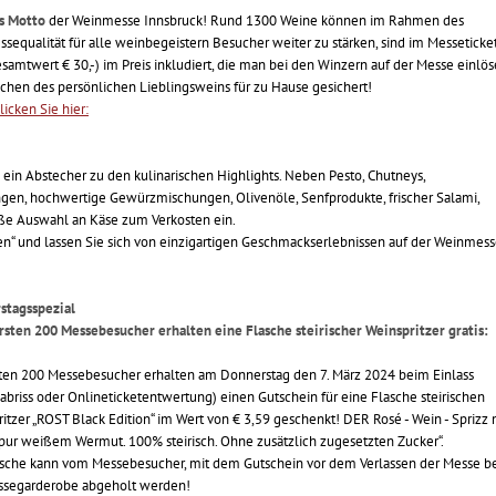
s Motto
der Weinmesse Innsbruck! Rund 1300 Weine können im Rahmen des
sequalität für alle weinbegeistern Besucher weiter zu stärken, sind im Messeticke
Gesamtwert € 30,-) im Preis inkludiert, die man bei den Winzern auf der Messe einlö
aschen des persönlichen Lieblingsweins für zu Hause gesichert!
licken Sie hier:
ein Abstecher zu den kulinarischen Highlights. Neben Pesto, Chutneys,
en, hochwertige Gewürzmischungen, Olivenöle, Senfprodukte, frischer Salami,
oße Auswahl an Käse zum Verkosten ein.
pfen“ und lassen Sie sich von einzigartigen Geschmackserlebnissen auf der Weinmes
stagsspezial
rsten 200 Messebesucher erhalten eine Flasche steirischer Weinspritzer gratis:
sten 200 Messebesucher erhalten am Donnerstag den 7. März 2024 beim Einlass
abriss oder Onlineticketentwertung) einen Gutschein für eine Flasche steirischen
itzer „ROST Black Edition“ im Wert von € 3,59 geschenkt! DER Rosé - Wein - Sprizz 
pur weißem Wermut. 100% steirisch. Ohne zusätzlich zugesetzten Zucker“.
asche kann vom Messebesucher, mit dem Gutschein vor dem Verlassen der Messe b
ssegarderobe abgeholt werden!