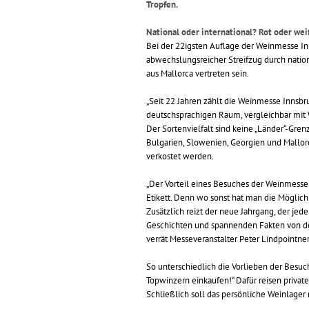
Tropfen.
National oder international? Rot oder we
Bei der 22igsten Auflage der Weinmesse In
abwechslungsreicher Streifzug durch natio
aus Mallorca vertreten sein.
„Seit 22 Jahren zählt die Weinmesse Inns
deutschsprachigen Raum, vergleichbar mit 
Der Sortenvielfalt sind keine „Länder“-Grenz
Bulgarien, Slowenien, Georgien und Mallor
verkostet werden.
„Der Vorteil eines Besuches der Weinmesse l
Etikett. Denn wo sonst hat man die Möglich
Zusätzlich reizt der neue Jahrgang, der je
Geschichten und spannenden Fakten von den
verrät Messeveranstalter Peter Lindpointner
So unterschiedlich die Vorlieben der Besuche
Topwinzern einkaufen!“ Dafür reisen private
Schließlich soll das persönliche Weinlager 