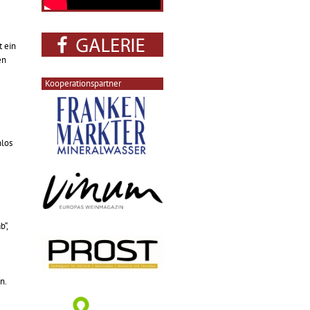
t ein
en
Kooperationspartner
nlos
“,
n.