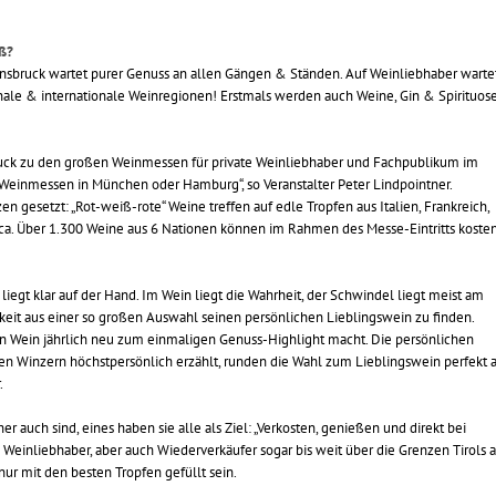
iß?
nsbruck wartet purer Genuss an allen Gängen & Ständen. Auf Weinliebhaber warte
nale & internationale Weinregionen! Erstmals werden auch Weine, Gin & Spirituos
bruck zu den großen Weinmessen für private Weinliebhaber und Fachpublikum im
Weinmessen in München oder Hamburg“, so Veranstalter Peter Lindpointner.
en gesetzt: „Rot-weiß-rote“ Weine treffen auf edle Tropfen aus Italien, Frankreich,
ca. Über 1.300 Weine aus 6 Nationen können im Rahmen des Messe-Eintritts koste
iegt klar auf der Hand. Im Wein liegt die Wahrheit, der Schwindel liegt meist am
keit aus einer so großen Auswahl seinen persönlichen Lieblingswein zu finden.
den Wein jährlich neu zum einmaligen Genuss-Highlight macht. Die persönlichen
 Winzern höchstpersönlich erzählt, runden die Wahl zum Lieblingswein perfekt ab
.
r auch sind, eines haben sie alle als Ziel: „Verkosten, genießen und direkt bei
 Weinliebhaber, aber auch Wiederverkäufer sogar bis weit über die Grenzen Tirols a
nur mit den besten Tropfen gefüllt sein.