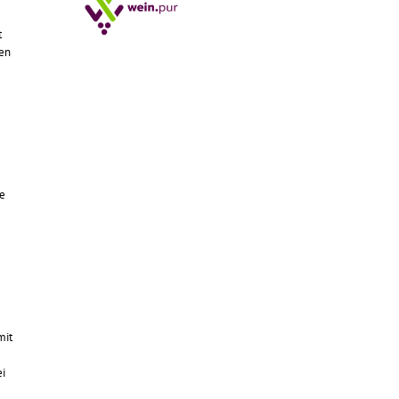
t
sen
se
mit
ei