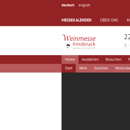
deutsch
english
MESSEKALENDER
ÜBER UNS
K
2
7. 
Home
Ausstellen
Besuchen
P
Start
Wein
Gourmet
Weinzub