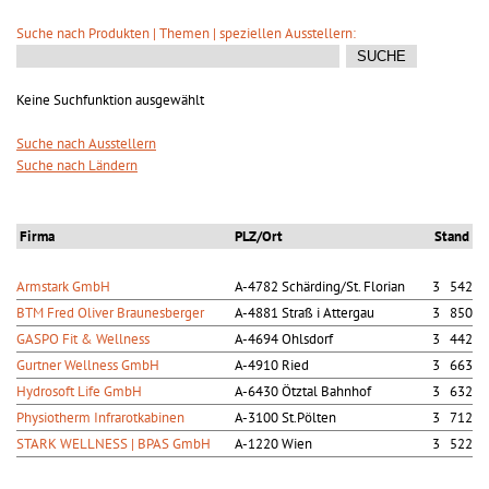
Suche nach Produkten | Themen | speziellen Ausstellern:
Keine Suchfunktion ausgewählt
Suche nach Ausstellern
Suche nach Ländern
Firma
PLZ/Ort
Stand
Armstark GmbH
A-4782 Schärding/St. Florian
3 542
BTM Fred Oliver Braunesberger
A-4881 Straß i Attergau
3 850
GASPO Fit & Wellness
A-4694 Ohlsdorf
3 442
Gurtner Wellness GmbH
A-4910 Ried
3 663
Hydrosoft Life GmbH
A-6430 Ötztal Bahnhof
3 632
Physiotherm Infrarotkabinen
A-3100 St.Pölten
3 712
STARK WELLNESS | BPAS GmbH
A-1220 Wien
3 522