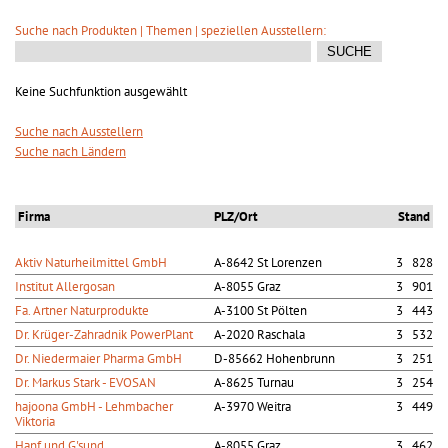
Suche nach Produkten | Themen | speziellen Ausstellern:
Keine Suchfunktion ausgewählt
Suche nach Ausstellern
Suche nach Ländern
Firma
PLZ/Ort
Stand
Aktiv Naturheilmittel GmbH
A-8642 St Lorenzen
3 828
Institut Allergosan
A-8055 Graz
3 901
Fa. Artner Naturprodukte
A-3100 St Pölten
3 443
Dr. Krüger-Zahradnik PowerPlant
A-2020 Raschala
3 532
Dr. Niedermaier Pharma GmbH
D-85662 Hohenbrunn
3 251
Dr. Markus Stark - EVOSAN
A-8625 Turnau
3 254
hajoona GmbH - Lehmbacher
A-3970 Weitra
3 449
Viktoria
Hanf und G'sund
A-8055 Graz
3 462