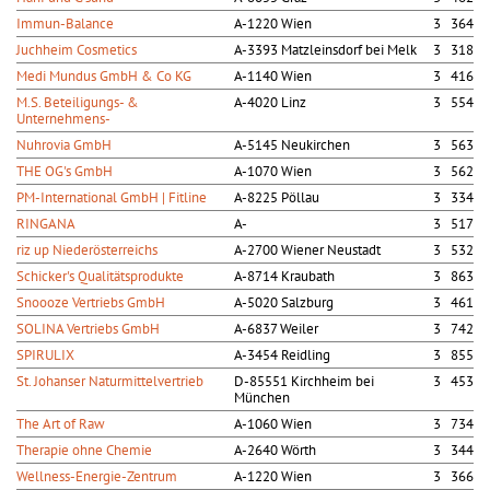
Immun-Balance
A-1220 Wien
3 364
Juchheim Cosmetics
A-3393 Matzleinsdorf bei Melk
3 318
Medi Mundus GmbH & Co KG
A-1140 Wien
3 416
M.S. Beteiligungs- &
A-4020 Linz
3 554
Unternehmens-
Nuhrovia GmbH
A-5145 Neukirchen
3 563
THE OG's GmbH
A-1070 Wien
3 562
PM-International GmbH | Fitline
A-8225 Pöllau
3 334
RINGANA
A-
3 517
riz up Niederösterreichs
A-2700 Wiener Neustadt
3 532
Schicker's Qualitätsprodukte
A-8714 Kraubath
3 863
Snoooze Vertriebs GmbH
A-5020 Salzburg
3 461
SOLINA Vertriebs GmbH
A-6837 Weiler
3 742
SPIRULIX
A-3454 Reidling
3 855
St. Johanser Naturmittelvertrieb
D-85551 Kirchheim bei
3 453
München
The Art of Raw
A-1060 Wien
3 734
Therapie ohne Chemie
A-2640 Wörth
3 344
Wellness-Energie-Zentrum
A-1220 Wien
3 366