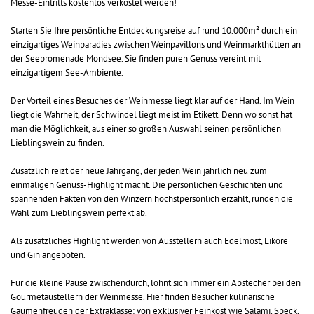
Messe-Eintritts kostenlos verkostet werden!
Starten Sie Ihre persönliche Entdeckungsreise auf rund 10.000m² durch ein
einzigartiges Weinparadies zwischen Weinpavillons und Weinmarkthütten an
der Seepromenade Mondsee. Sie finden puren Genuss vereint mit
einzigartigem See-Ambiente.
Der Vorteil eines Besuches der Weinmesse liegt klar auf der Hand. Im Wein
liegt die Wahrheit, der Schwindel liegt meist im Etikett. Denn wo sonst hat
man die Möglichkeit, aus einer so großen Auswahl seinen persönlichen
Lieblingswein zu finden.
Zusätzlich reizt der neue Jahrgang, der jeden Wein jährlich neu zum
einmaligen Genuss-Highlight macht. Die persönlichen Geschichten und
spannenden Fakten von den Winzern höchstpersönlich erzählt, runden die
Wahl zum Lieblingswein perfekt ab.
Als zusätzliches Highlight werden von Ausstellern auch Edelmost, Liköre
und Gin angeboten.
Für die kleine Pause zwischendurch, lohnt sich immer ein Abstecher bei den
Gourmetaustellern der Weinmesse. Hier finden Besucher kulinarische
Gaumenfreuden der Extraklasse: von exklusiver Feinkost wie Salami, Speck,