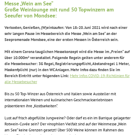
Messe „Wein am See“
Große Weinlounge mit rund 50 Topwinzern am
Seeufer von Mondsee:
Verkosten, Genießen, (W)einkaufen: Von 18.-20. Juni 2021 wird nach einer
sehr langen Pause im Messebereich die Messe „Wein am See“ an der
Seepromenade Mondsee, eine der ersten Messen in Österreich sein.
Mit einem Corona tauglichen Messekonzept wird die Messe im „Freien“ auf
über 10.000m² veranstaltet. Folgende Regeln gelten unter anderem für
die Messebesucher: 3G Regel, Registrierungspflicht, Abstandregel 1 Meter,
Maskenfplicht (nur) in den WC Anlagen. Mehr Infos dazu finden Sie im
Bereich Eintritt unter folgenden Link:
Mehr Infos COVID-19-Richtlinien für
alle Messebesucher
Bis zu 50 Top-Winzer aus Österreich und Italien sowie Aussteller mit
internationalen Weinen und kulinarischen Geschmackserlebnissen
präsentieren ihre „Kostbarkeiten“.
Lust auf frisch abgefüllte Jungweine? Oder darf es ein im Barrique gelagerter
Rotwein-Cuvée sein? Der vinophilen Vielfalt sind auf der Weinmesse „Wein
am See“ keine Grenzen gesetzt! Über 500 Weine können im Rahmen des