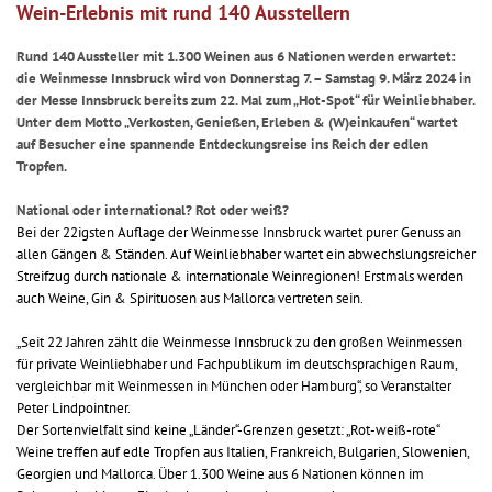
Wein-Erlebnis mit rund 140 Ausstellern
Rund 140 Aussteller mit 1.300 Weinen aus 6 Nationen werden erwartet:
die Weinmesse Innsbruck wird von Donnerstag 7. – Samstag 9. März 2024 in
der Messe Innsbruck bereits zum 22. Mal zum „Hot-Spot“ für Weinliebhaber.
Unter dem Motto „Verkosten, Genießen, Erleben & (W)einkaufen“ wartet
auf Besucher eine spannende Entdeckungsreise ins Reich der edlen
Tropfen.
National oder international? Rot oder weiß?
Bei der 22igsten Auflage der Weinmesse Innsbruck wartet purer Genuss an
allen Gängen & Ständen. Auf Weinliebhaber wartet ein abwechslungsreicher
Streifzug durch nationale & internationale Weinregionen! Erstmals werden
auch Weine, Gin & Spirituosen aus Mallorca vertreten sein.
„Seit 22 Jahren zählt die Weinmesse Innsbruck zu den großen Weinmessen
für private Weinliebhaber und Fachpublikum im deutschsprachigen Raum,
vergleichbar mit Weinmessen in München oder Hamburg“, so Veranstalter
Peter Lindpointner.
Der Sortenvielfalt sind keine „Länder“-Grenzen gesetzt: „Rot-weiß-rote“
Weine treffen auf edle Tropfen aus Italien, Frankreich, Bulgarien, Slowenien,
Georgien und Mallorca. Über 1.300 Weine aus 6 Nationen können im