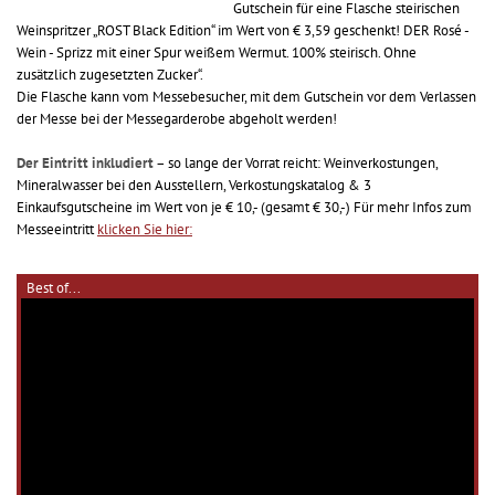
Gutschein für eine Flasche steirischen
Weinspritzer „ROST Black Edition“ im Wert von € 3,59 geschenkt! DER Rosé -
Wein - Sprizz mit einer Spur weißem Wermut. 100% steirisch. Ohne
zusätzlich zugesetzten Zucker“.
Die Flasche kann vom Messebesucher, mit dem Gutschein vor dem Verlassen
der Messe bei der Messegarderobe abgeholt werden!
Der Eintritt inkludiert
– so lange der Vorrat reicht: Weinverkostungen,
Mineralwasser bei den Ausstellern, Verkostungskatalog & 3
Einkaufsgutscheine im Wert von je € 10,- (gesamt € 30,-) Für mehr Infos zum
Messeeintritt
klicken Sie hier:
Best of...