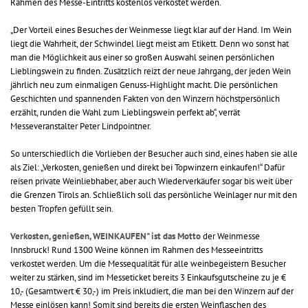
Rahmen des Messe-Eintritts kostenlos verkostet werden.
„Der Vorteil eines Besuches der Weinmesse liegt klar auf der Hand. Im Wein
liegt die Wahrheit, der Schwindel liegt meist am Etikett. Denn wo sonst hat
man die Möglichkeit aus einer so großen Auswahl seinen persönlichen
Lieblingswein zu finden. Zusätzlich reizt der neue Jahrgang, der jeden Wein
jährlich neu zum einmaligen Genuss-Highlight macht. Die persönlichen
Geschichten und spannenden Fakten von den Winzern höchstpersönlich
erzählt, runden die Wahl zum Lieblingswein perfekt ab“, verrät
Messeveranstalter Peter Lindpointner.
So unterschiedlich die Vorlieben der Besucher auch sind, eines haben sie alle
als Ziel: „Verkosten, genießen und direkt bei Topwinzern einkaufen!“ Dafür
reisen private Weinliebhaber, aber auch Wiederverkäufer sogar bis weit über
die Grenzen Tirols an. Schließlich soll das persönliche Weinlager nur mit den
besten Tropfen gefüllt sein.
Verkosten, genießen, WEINKAUFEN" ist das Motto
der Weinmesse
Innsbruck! Rund 1300 Weine können im Rahmen des Messeeintritts
verkostet werden. Um die Messequalität für alle weinbegeistern Besucher
weiter zu stärken, sind im Messeticket bereits 3 Einkaufsgutscheine zu je €
10,- (Gesamtwert € 30,-) im Preis inkludiert, die man bei den Winzern auf der
Messe einlösen kann! Somit sind bereits die ersten Weinflaschen des