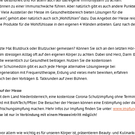
iche Gesundheit und vor allem auch auf das eigene Immunsystem zu achten.
 können zu einer Immunschwäche führen. Aber natürlich gibt es auch andere Punkt
 Viele Aussteller der Messe im Gesundheitsbereich bieten Lösungen für die
n“, gehört aber natürlich auch sich „Wohlfühlen“ dazu. Das Angebot der Messe rei
die Produkte für die Wohlfühloase in den eigenen 4 Wänden anbieten. Ganz nach d
etzte Mal Blutdruck oder Blutzucker gemessen? Können Sie sich an den letzten Hör-
 im stressigen Alltag oft auf den eigenen Körper zu achten. Dabei sind Herz, Darm 
e wesentlich zur Gesundheit beitragen. Nutzen Sie die kostenlosen
er Schulmedizin gibt es auch jede Menge alternative Lösungswege bei
regeneration mit Frequenztherapie, Erdung und vieles mehr bewirken, erfahren
auch bei den Vorträgen & Talkrunden auf zwei Bühnen.
auf der Messe
mit dem Land Niederösterreich, eine kostenlose Corona-Schutzimpfung ohne Termin
d mit BioNTech/Pfizer. Die Besucher der Messen können eine Erstimpfung oder di
frischungsimpfung machen. Mehr Infos zur Impfung finden Sie unter:
www.impfung
e ist nur in Verbindung mit einem Messeeintritt möglich!
 vor allem wie wichtig es für unseren Körper ist, präsentieren Beauty- und Kulinarik