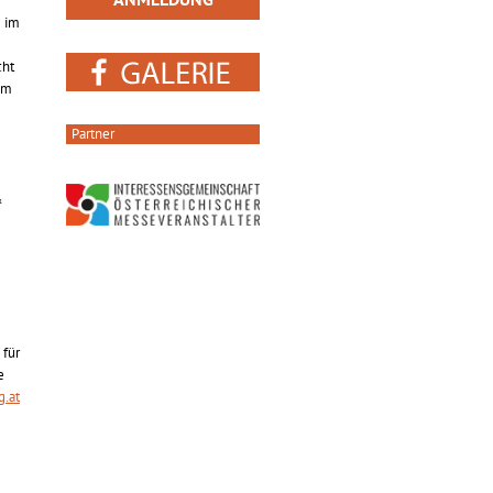
e im
cht
em
Partner
&
 für
e
.at
-