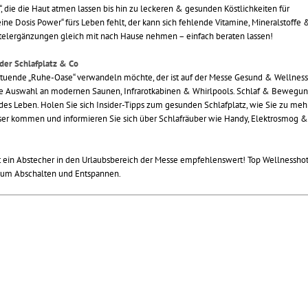
“, die die Haut atmen lassen bis hin zu leckeren & gesunden Köstlichkeiten für
ine Dosis Power“ fürs Leben fehlt, der kann sich fehlende Vitamine, Mineralstoffe 
elergänzungen gleich mit nach Hause nehmen – einfach beraten lassen!
der Schlafplatz & Co
ltuende „Ruhe-Oase“ verwandeln möchte, der ist auf der Messe Gesund & Wellness
roße Auswahl an modernen Saunen, Infrarotkabinen & Whirlpools. Schlaf & Bewegu
des Leben. Holen Sie sich Insider-Tipps zum gesunden Schlafplatz, wie Sie zu meh
er kommen und informieren Sie sich über Schlafräuber wie Handy, Elektrosmog &
 ein Abstecher in den Urlaubsbereich der Messe empfehlenswert! Top Wellnesshot
zum Abschalten und Entspannen.