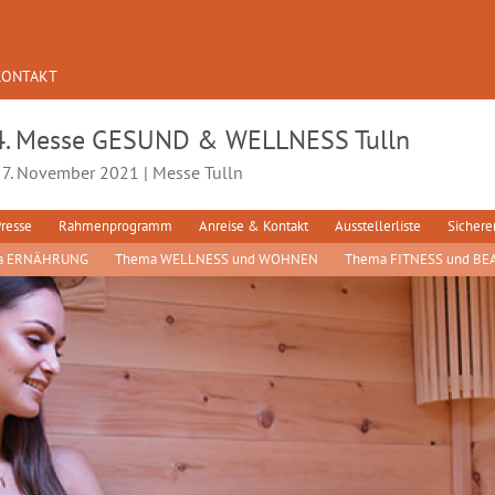
KONTAKT
4. Messe GESUND & WELLNESS Tulln
- 7. November 2021 | Messe Tulln
resse
Rahmenprogramm
Anreise & Kontakt
Ausstellerliste
Sichere
a ERNÄHRUNG
Thema WELLNESS und WOHNEN
Thema FITNESS und BE