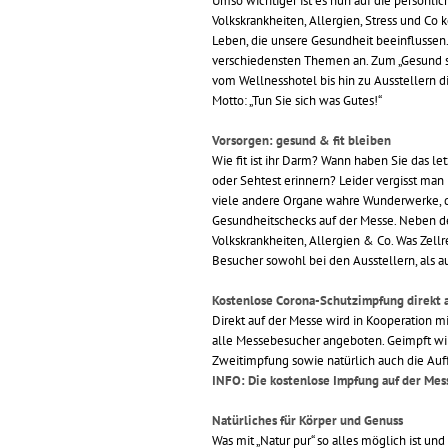
Umso wichtiger ist es nun auf die persönl
Volkskrankheiten, Allergien, Stress und Co
Leben, die unsere Gesundheit beeinflussen.
verschiedensten Themen an. Zum „Gesund sei
vom Wellnesshotel bis hin zu Ausstellern 
Motto: „Tun Sie sich was Gutes!“
Vorsorgen: gesund & fit bleiben
Wie fit ist ihr Darm? Wann haben Sie das l
oder Sehtest erinnern? Leider vergisst man
viele andere Organe wahre Wunderwerke, di
Gesundheitschecks auf der Messe. Neben d
Volkskrankheiten, Allergien & Co. Was Zell
Besucher sowohl bei den Ausstellern, als 
Kostenlose Corona-Schutzimpfung direkt 
Direkt auf der Messe wird in Kooperation 
alle Messebesucher angeboten. Geimpft wir
Zweitimpfung sowie natürlich auch die Auf
INFO: Die kostenlose Impfung auf der Mess
Natürliches für Körper und Genuss
Was mit „Natur pur“ so alles möglich ist und