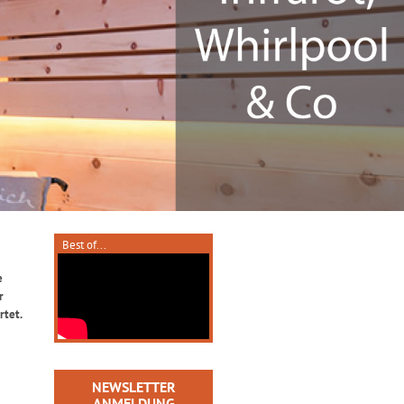
Best of...
e
r
rtet.
NEWSLETTER
ANMELDUNG