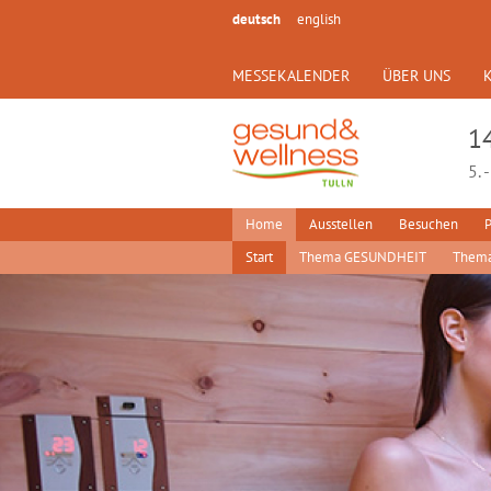
deutsch
english
MESSEKALENDER
ÜBER UNS
1
5. 
Home
Ausstellen
Besuchen
P
Start
Thema GESUNDHEIT
Them