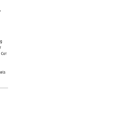
&
ng
r
 Co!
els