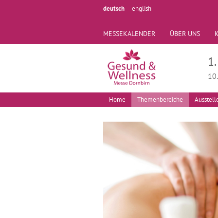
deutsch
english
MESSEKALENDER
ÜBER UNS
1
10
Home
Themenbereiche
Ausstell