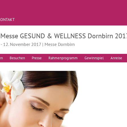
KONTAKT
. Messe GESUND & WELLNESS Dornbirn 201
. - 12. November 2017 | Messe Dornbirn
en
Besuchen
Presse
Rahmenprogramm
Gewinnspiel
Anreise