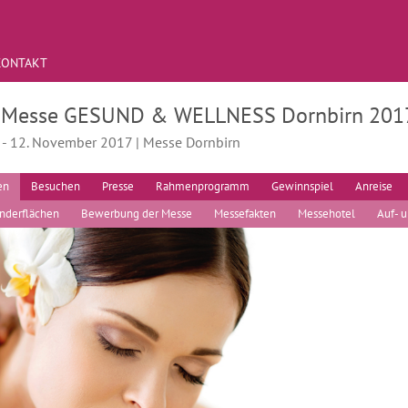
KONTAKT
. Messe GESUND & WELLNESS Dornbirn 201
. - 12. November 2017 | Messe Dornbirn
en
Besuchen
Presse
Rahmenprogramm
Gewinnspiel
Anreise
nderflächen
Bewerbung der Messe
Messefakten
Messehotel
Auf- 