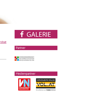
robat
Partner
Medienpartner